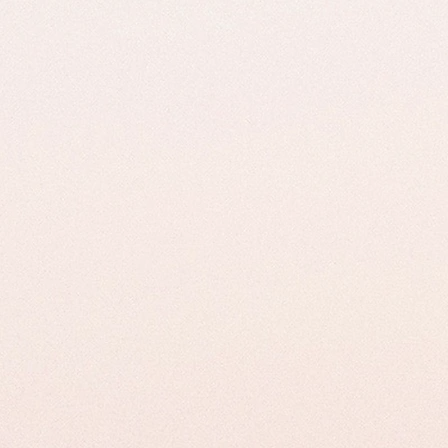
idual para Adolescentes
tral