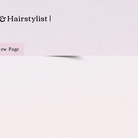
& Hairstylist |
ew Page
New Page
FAQS
Shop