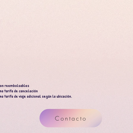
nto
 son reembolsables
na tarifa de cancelación
na tarifa de viaje adicional según la ubicación.
Contacto