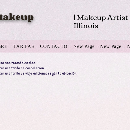
 Makeup
| Makeup Artist 
Illinois
BRE
TARIFAS
CONTACTO
New Page
New Page
N
s no son reembolsables
car una tarifa de cancelación
ar una tarifa de viaje adicional según la ubicación.
ra Ocasiones Especiales